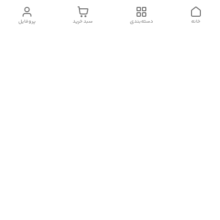
خانه
دسته‌بندی
سبد خرید
پروفایل
دسترسی سریع
پشتیبانی
درباره ما
🪴درصورت خرید تلفنی و مشاوره رایگان با شماره زیر تماس بگیرید🪴
۰۹۱۲۷۷۴۴۸۷۸
شماره تماس
09127744878
آدرس ایمیل
Www.hoyakatrin@gmail.com