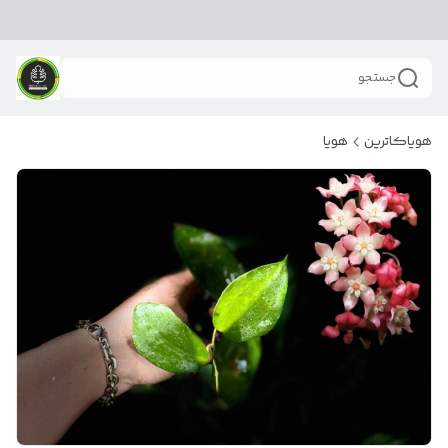
جستجو
هویاکاترین
هویا