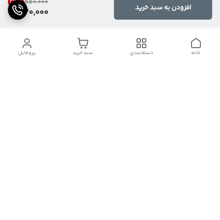
23
%
۵۵۰٬۰۰۰
افزودن به سبد خرید
420,000
خانه
دسته‌بندی
سبد خرید
پروفایل
دسترسی سریع
پشتیبانی
درباره ما
🪴درصورت خرید تلفنی و مشاوره رایگان با شماره زیر تماس بگیرید🪴
۰۹۱۲۷۷۴۴۸۷۸
شماره تماس
09127744878