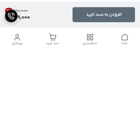
6
%
۴۸۰٬۰۰۰
افزودن به سبد خرید
449,000
خانه
دسته‌بندی
سبد خرید
پروفایل
دسترسی سریع
پشتیبانی
درباره ما
🪴درصورت خرید تلفنی و مشاوره رایگان با شماره زیر تماس بگیرید🪴
۰۹۱۲۷۷۴۴۸۷۸