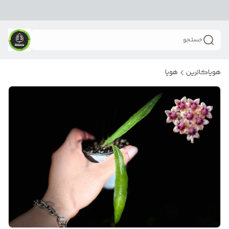
جستجو
هویاکاترین
هویا