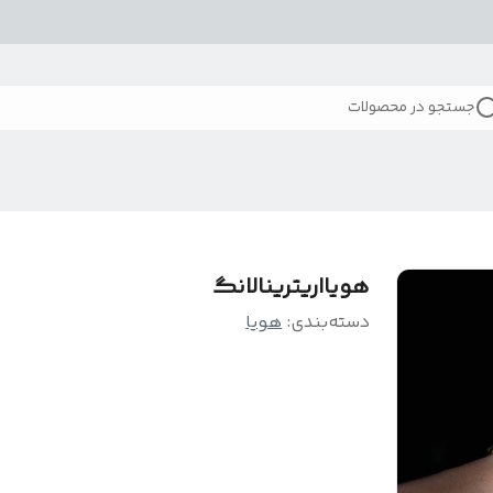
جستجو در محصولات
هویااریترینالانگ
دسته‌بندی
:
هویا