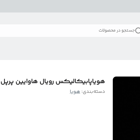
جستجو در محصولات
هویاپابیکالیکس رویال هاوایین پرپل
دسته‌بندی
:
هویا