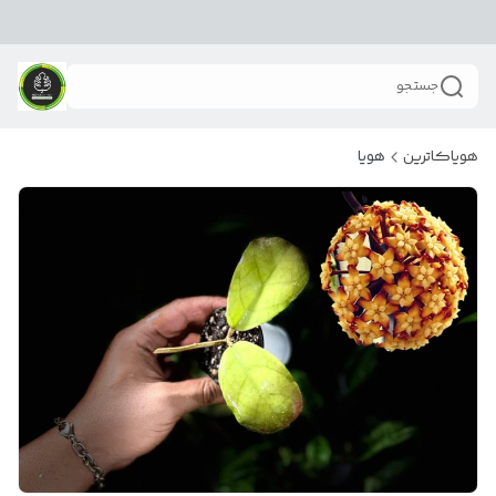
جستجو
هویاکاترین
هویا