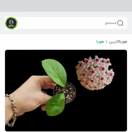
جستجو
هویاکاترین
هویا